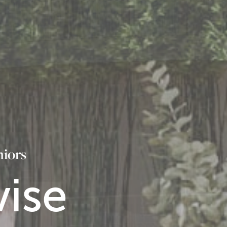
niors
vise