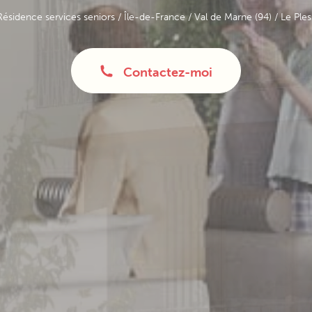
Résidence services seniors
/
Île-de-France
/
Val de Marne (94)
/ Le Ples
Contactez-moi