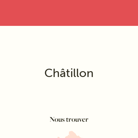
*services à la personne dispensés en
mode prestataire (cf. mentions légales)
Châtillon
Nous trouver