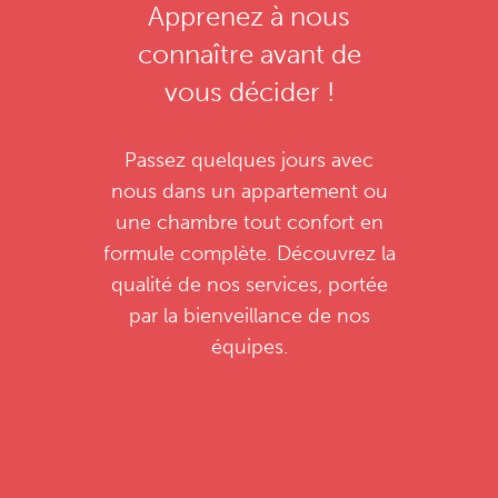
Sous
Apprenez à nous
titre
connaître avant de
Bricolage et jardinage*
vous décider !
Livraison de repas préparés par notre
Description
Passez quelques jours avec
Chef*
nous dans un appartement ou
une chambre tout confort en
formule complète. Découvrez la
Ménage*
qualité de nos services, portée
par la bienveillance de nos
Parking
équipes.
Salon de beauté (Professionnels
externes)