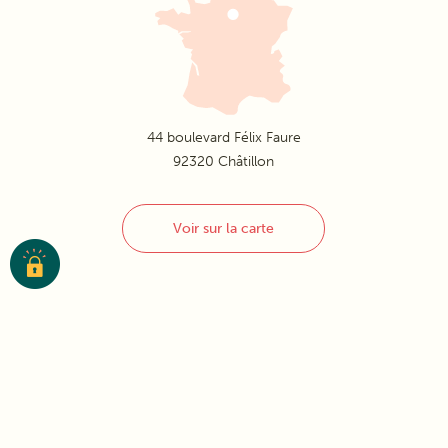
44 boulevard Félix Faure
92320 Châtillon
Voir sur la carte
Aides financières
- Crédit d’impôts 50% sur services à la personne
- Allocation Personnalisée d’Autonomie (APA)
- Allocation Logement