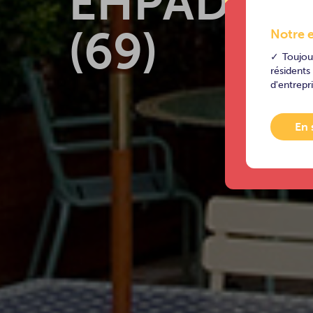
EHPAD Rh
(69)
Notre 
Toujour
résidents
d'entrepr
En 