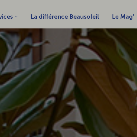
vices
La différence Beausoleil
Le Mag'