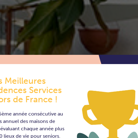
s Meilleures
e
dences Services
ors de France !
 6ème année consécutive au
s annuel des maisons de
, évaluant chaque année plus
 lieux de vie pour seniors.