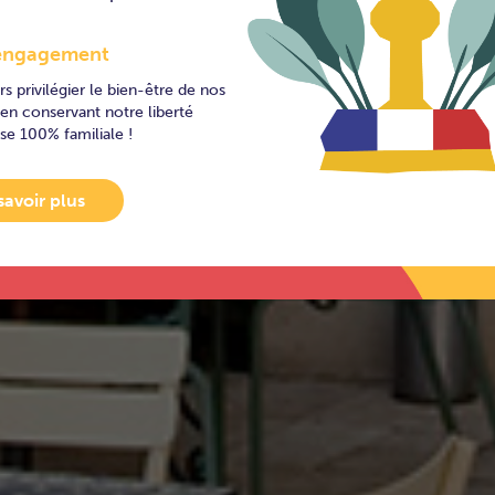
ône
engagement
s privilégier le bien-être de nos
 en conservant notre liberté
ise 100% familiale !
savoir plus