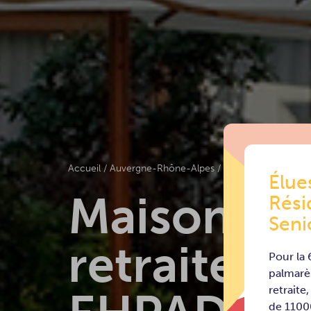
Accueil
/
Auvergne-Rhône-Alpes
/
Rhône (69)
Élue
Maisons d
Rési
Seni
retraite et
Pour la
palmarè
retraite
de 11000