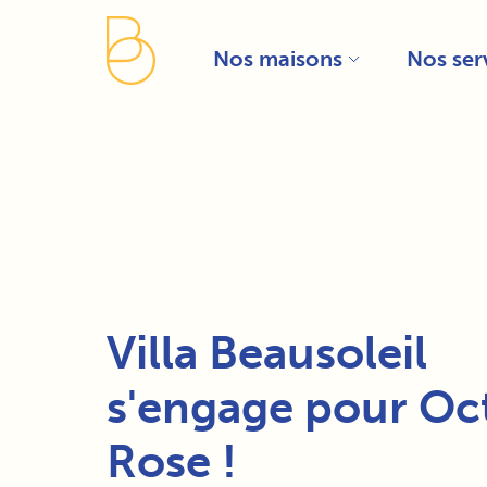
Aller
Centre de préférences de la confidentialité
au
contenu
principal
Nos maisons
Nos ser
Villa Beausoleil
s'engage pour Oc
Rose !