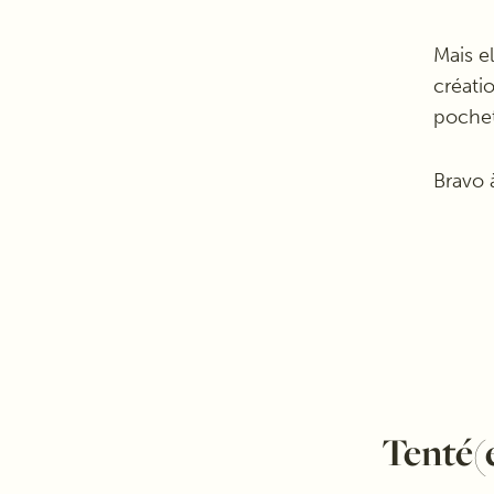
Mais e
créati
pochet
Bravo 
Tenté(e