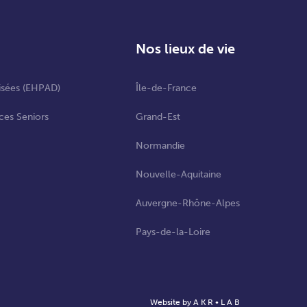
Nos lieux de vie
isées (EHPAD)
Île-de-France
ces Seniors
Grand-Est
Normandie
Nouvelle-Aquitaine
Auvergne-Rhône-Alpes
Pays-de-la-Loire
Website by A K R • L A B